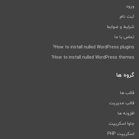
ورود
Send SMS for abandoned carts:
هنگامی که مشتری شماره تلفن خود را در
ثبت نام
صفحه پرداخت وارد کند، این افزونه پیام
شرایط و ضوابط
کوتاهی را برای بازیابی سبد خرید به وی
تماس با ما
ارسال می کند.
Send SMS for abandoned orders:
How to install nulled WordPress plugins?
هنگامی که سفارش انجام شود اما معلق
How to install nulled WordPress themes?
یا ناتمام بماند یا لغو شود، این افزونه
پیام کوتاه بازیابی سبد خرید را ارسال
گروه ها
خواهد کرد.
Create multiple messages: در این
بخش می توانید چند پیام کوتاه برای
قالب ها
ارسال به صاحبان سبدهای خرید رها
قالب مدیریت
شده ارسال نمایید.
Sending rules: با تنظیم این بخش می
افزونه ها
توانید پیام های مختلف را در زمان های
جاوا اسکریپت
متفاوت ارسال نمایید.
اسکریپت PHP
Shortcodes: این افزونه ووکامرس