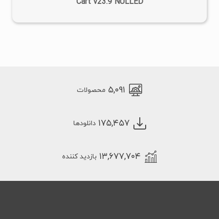
Cart v23.9 NULLED
گزینه «Send to Message» را قرار داده است.
در صورتی که مشتری تیک این گزینه را بزند
سبد خرید ثبت می شود و افزونه پیام بازیابی را
از طریق فیس بوک به او ارسال می کند. پیام
بازیابی می تواند حاوی یک متن و لینک به
صفحه پرداخت باشد. اگر مشتری بر روی این
لینک کلیک کند به صفحه پرداخت سبد خرید
خود هدایت خواهند شد. این آپشن به یک فن
۵,۰۹۱
محصولات
پیج فیس بوک و اپلیکیشن فیس بوک نیاز
دارد.
۱۷۵,۴۵۷
دانلودها
Accept Facebook message to add to
cart: با این آپشن گزینه «Send to
Messenger» زیر دکمه افزودن به سبد
۱۳,۶۷۷,۷۰۴
بازدید کننده
خرید اضافه می شود. در صورتی که سبد
خرید توسط مشتری تکمیل نشود پیام
بازیابی سبد خرید به فیس بوک وی
ارسال می شود.
Set up Facebook messages: در این