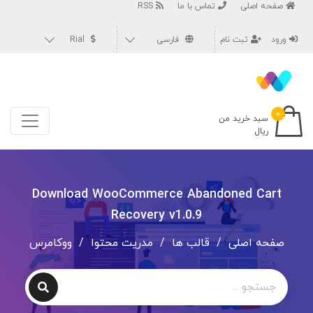
صفحه اصلی
تماس با ما
RSS
ورود
ثبت نام
فارسی
Rial
۰
سبد خرید من
ریال
Download WooCommerce Abandoned Cart
Recovery v1.0.9
صفحه اصلی
/
قالب ها
/
مدریت محتوا
/
ووکامرس