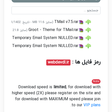
TMail v7.5.rar
(سایز: 11.6 MB - تاریخ: 10/11/1402 04:14:55 ب.ظ)
Groot - Theme for TMail.rar
(سایز: 21.8 KB - تاریخ: 28/03/1402 02:00:22 ب.ظ)
 Domain Temporary Email System NULLED.rar
 Domain Temporary Email System NULLED.rar
رمز فایل ها :
webdevdl.ir
Note
Download speed is
limited
, for download with
higher speed (2X) please register on the site and
for download with MAXIMUM speed please join
.
to our
VIP plans