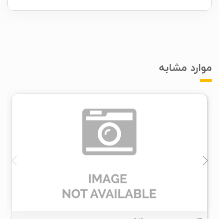
موارد مشابه
۱
۱۳۹۸/۰۷/۲۲
۴K