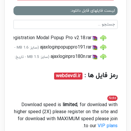
one
)
لیست فایلهای قابل دانلود:
Captcha
WP reCaptcha Integration
Really Simple CAPTCHA
Captcha bank
and Registration Modal Popup Pro v2.18.rar
WordPress Social Login
(social login
buttons below login/register form)
ajaxloginpopuppro191.rar
(سایز: 1.6 MB - تاریخ: 13/03/1399 01:25:52 ب.ظ)
Social Login WordPress Plugin –
ajaxloginpro180n.rar
(سایز: 1.5 MB - تاریخ: 15/08/1398 06:48:20 ب.ظ)
AccessPress
(social login buttons
below login/register form)
رمز فایل ها :
Math Captcha – soon
webdevdl.ir
Easy Digital Downloads – soon
Request other plugin >>
Note
Other of my plugins:
Download speed is
limited
, for download with
WP Foto Vote – photo voting plugin
higher speed (2X) please register on the site and
WooCommerce Order Review
for download with MAXIMUM speed please join
Woo Ajax Navigation
.
to our
VIP plans