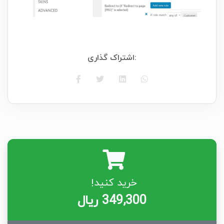
اشتراک گذاری:
It seems to be impossible but it's actually
easy to
solve a Rubik's Cube
using
algorithms.
Description
خرید کنید!
349,300 ریال
Free version is
here:
https://wordpress.org/plugins/ajax-