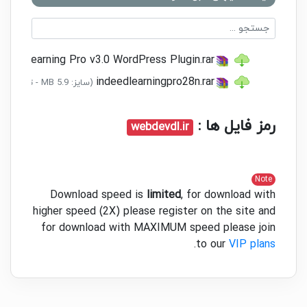
mate Learning Pro v3.0 WordPress Plugin.rar
indeedlearningpro28n.rar
(سایز: 5.9 MB - تاریخ: 29/08/1399 11:45:39 ق.ظ)
رمز فایل ها :
webdevdl.ir
Note
Download speed is
limited
, for download with
higher speed (2X) please register on the site and
for download with MAXIMUM speed please join
.
to our
VIP plans