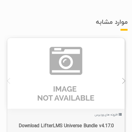
موارد مشابه
۰
۱۳۹۹/۱۲/۲۳
۱/۹۳K
افزونه های وردپرس
Download LifterLMS Universe Bundle v4.17.0