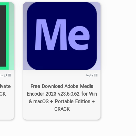
۰
۱۴۰۲/۰۷/۰۶
۵/۵۲K
ابزارها
ابزارها
ivate
Free Download Adobe Media
ACK
Encoder 2023 v23.6.0.62 for Win
& macOS + Portable Edition +
CRACK