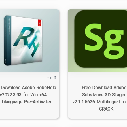
۰
۱۴۰۲/۰۷/۰۶
۲/۴۶K
۰
۱۴۰۲/۰۷/۰۶
۲/۷۲K
ابزارها
 Download Adobe RoboHelp
Free Download Adobe
v2022.3.93 for Win x64
Substance 3D Stager
ltilanguage Pre-Activated
v2.1.1.5626 Multilingual fo
+ CRACK