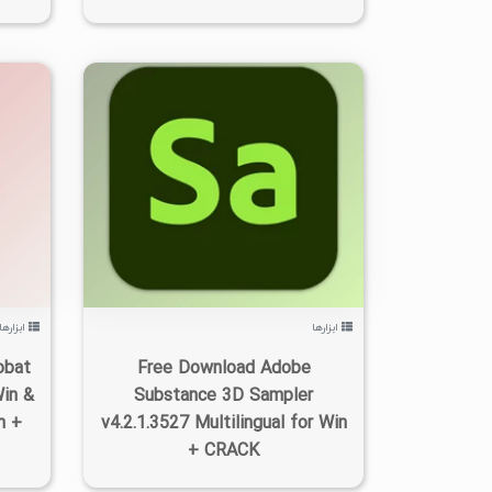
۰
۱۴۰۲/۰۷/۰۶
۲/۹۹K
ابزارها
ابزارها
obat
Free Download Adobe
in &
Substance 3D Sampler
n +
v4.2.1.3527 Multilingual for Win
+ CRACK