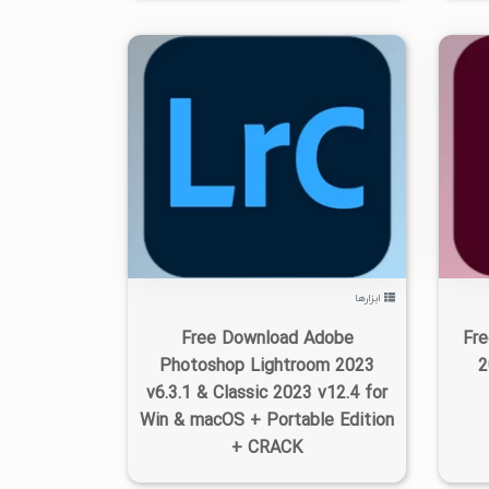
۱
۱۴۰۲/۰۷/۰۶
۶/۹۳K
ابزارها
Free Download Adobe
Fre
Photoshop Lightroom 2023
2
v6.3.1 & Classic 2023 v12.4 for
Win & macOS + Portable Edition
+ CRACK