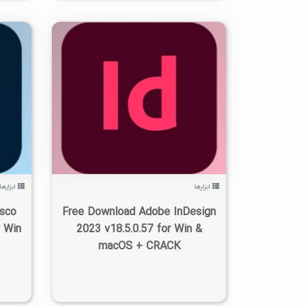
۰
۱۴۰۲/۰۷/۰۶
۵/۶۳K
ابزارها
ابزارها
sco
Free Download Adobe InDesign
r Win
2023 v18.5.0.57 for Win &
macOS + CRACK