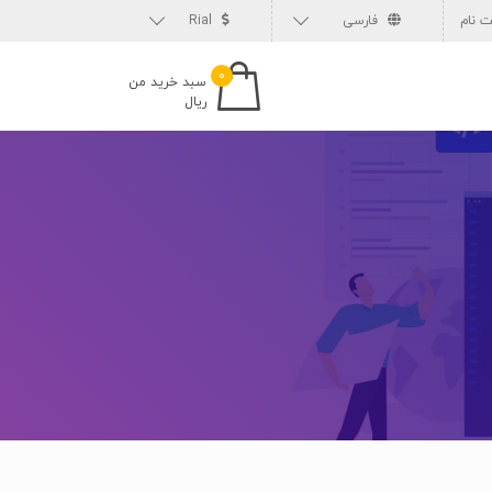
 نام
فارسی
Rial
۰
سبد خرید من
ریال