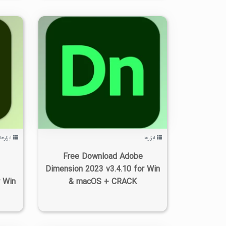
۰
۱۴۰۲/۰۷/۰۶
۳/۷۳K
ابزارها
ابزارها
Free Download Adobe
Dimension 2023 v3.4.10 for Win
r Win
& macOS + CRACK