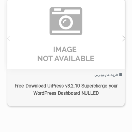
۰
۱۴۰۲/۱۱/۲۶
۲/۴۸K
افزونه های وردپرس
Free Download UiPress v3.2.10 Supercharge your
WordPress Dashboard NULLED